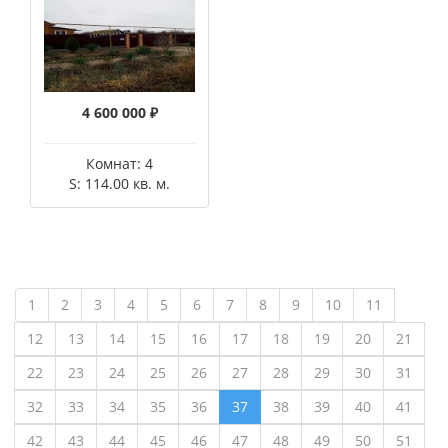
4 600 000 ₽
Комнат: 4
S: 114.00 кв. м.
1
2
3
4
5
6
7
8
9
10
11
12
13
14
15
16
17
18
19
20
21
22
23
24
25
26
27
28
29
30
31
32
33
34
35
36
37
38
39
40
41
42
43
44
45
46
47
48
49
50
51