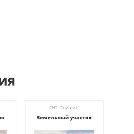
ия
СНТ "Спутник"
ок
Земельный участок